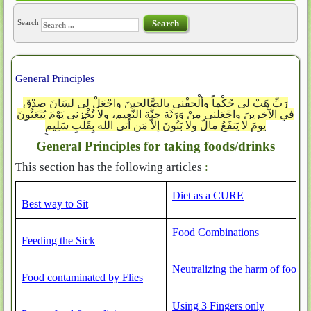
Search
Search
General Principles
رَبِّ هَبْ لي حُكْماً وألْحِقْني بالصَّالحينَ واجْعَلْ لي لِسَانَ صِدْقٍ
في الآخِرينَ واجْعَلني مِنْ وَرَثَةِ جنَّةِ النَّعيمِ، ولا تُخْزِنِي يَوْمَ يُبْعَثُونَ
يومَ لا يَنفَعُ مالٌ ولا بَنُونَ إلاَّ مَن أتى الله بِقَلْبِ سَلِيمٍ
General Principles for taking foods/drinks
This section has the following articles
:
Diet as a CURE
Best way to Sit
Food Combinations
Feeding the Sick
Neutralizing the harm of foods
Food contaminated by Flies
Using 3 Fingers only