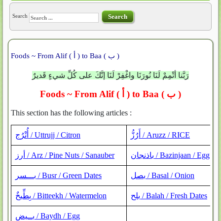
Search
Search
Foods ~ From Alif ( أ ) to Baa ( ب )
رَبَّنا أتْمِمْ لَنَا نُورَنَا واغْفِرْ لَنَا إنَّكَ على كُلِّ شيءٍ قَديرٌ
Foods ~ From Alif (
أ
) to Baa (
ب
)
This section has the following articles :
أَرُزُّ / Aruzz / RICE
أُتْرُج / Uttrujj / Citron
باذنجان / Bazinjaan / Egg Pl
أرز / Arz / Pine Nuts / Sanauber
بصل / Basal / Onion
بـــسر‏ / Busr / Green Dates
بلح / Balah / Fresh Dates
بِطِّيخٌ / Bitteekh / Watermelon
بــيض‏ / Baydh / Egg