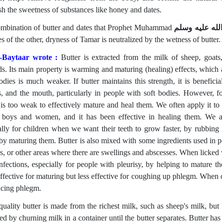
sh the sweetness of substances like honey and dates.
mbination of butter and dates that Prophet Muhammad
له عليه وسلم
es of the other, dryness of Tamar is neutralized by the wetness of butter.
l-Baytaar wrote :
Butter is extracted from the milk of sheep, goat
s. Its main property is warming and maturing (healing) effects, which a
dies is much weaker. If butter maintains this strength, it is beneficial
ls, and the mouth, particularly in people with soft bodies. However, fo
is too weak to effectively mature and heal them. We often apply it to 
boys and women, and it has been effective in healing them. We als
ally for children when we want their teeth to grow faster, by rubbing i
 by maturing them. Butter is also mixed with some ingredients used in p
s, or other areas where there are swellings and abscesses. When licked w
infections, especially for people with pleurisy, by helping to mature t
ffective for maturing but less effective for coughing up phlegm. When 
ucing phlegm.
uality butter is made from the richest milk, such as sheep's milk, but 
ted by churning milk in a container until the butter separates. Butter h