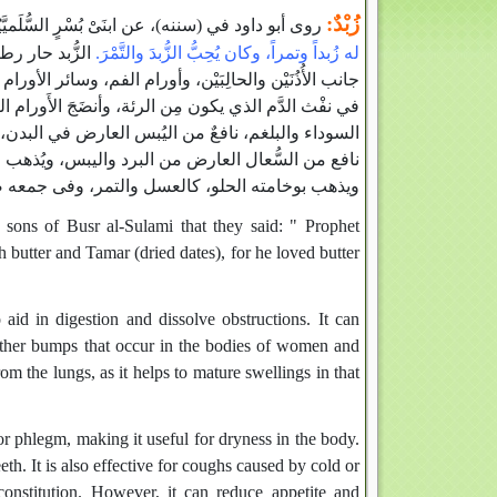
زُبْدٌ‏:
روى أبو داود في ‏(‏سننه‏)‏، عن ابنَىْ بُسْرٍ السُّلَمي
له زُبداً وتمراً، وكان يُحِبُّ الزُّبدَ والتَّمْرَ‏.‏
الزُّبد حار رط
جانب الأُذُنَيْن والحالِبَيْن، وأورام الفم، وسائر الأورام
في نفْث الدَّم الذي يكون مِن الرئة، وأنضَجَ الأَورام 
السوداء والبلغم، نافعٌ من اليُبس العارض في البدن، 
نافع من السُّعال العارض من البرد واليبس، ويُذهب ال،
ويذهب بوخامته الحلو، كالعسل والتمر، وفى جمعه صلى 
ons of Busr al-Sulami that they said: " Prophet
butter and Tamar (dried dates), for he loved butter
 aid in digestion and dissolve obstructions. It can
d other bumps that occur in the bodies of women and
om the lungs, as it helps to mature swellings in that
or phlegm, making it useful for dryness in the body.
th. It is also effective for coughs caused by cold or
onstitution. However, it can reduce appetite and