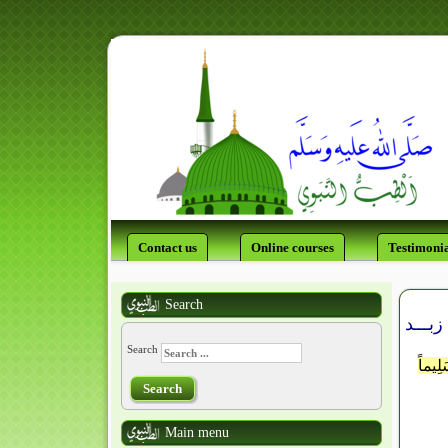
Contact us
Online courses
Testimonia
Search
د
Search
ِيماً
Search
Main menu