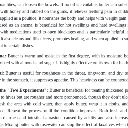
uantities, can loosen the bowels. If no oil is available, butter can subs
with honey and rubbed on the gums, it relieves teething pain in child
pplied as a poultice, it nourishes the body and helps with weight gain w
sed as an enema, is beneficial for hot swellings and hard swellings in
with medications used to open blockages and is particularly helpful in 
 It also cleans and fills ulcers, promotes healing, and when applied to sn
fat in certain dishes.
na:
Butter is warm and moist in the first degree, with its moisture bei
ixed with almonds and sugar. It is highly effective on its own for bladd
i:
Butter is useful for roughness in the throat, ringworm, and dry, sc
 in the stomach, it suppresses appetite. This heaviness can be countered
the "Two Experiments":
Butter is beneficial for treating thickened 
r to hives but are rougher and more pronounced, though they don’t ulcer
wash the area with cold water, then apply butter, wrap it in cloths, a
ed. Repeat the process until the condition improves. Both fresh and
es diarrhea and intestinal abrasions caused by acidity and also increa
ge. Mixing butter with rosewater can stop the effect of laxatives when 