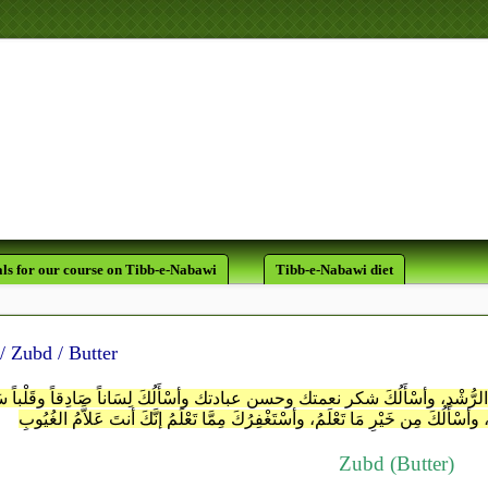
ي رَسُولِ اللَّهِ أُسْوَةٌ حَ
ls for our course on Tibb-e-Nabawi
Tibb-e-Nabawi diet
زبـــ / Zubd / Butter
مَةَ الرُّشْدِ، وأسْأَلُكَ شكر نعمتك وحسن عبادتك وأسْأَلُكَ لِسَاناً صَادِقاً وقَلْباً سَل
وأسْأَلُكَ مِن خَيْرِ مَا تَعْلَمُ، وأسْتَغْفِرُكَ مِمَّا تَعْلَمُ إنَّكَ أنتَ عَلاَّمُ الغُيُوبِ
Zubd (Butter)