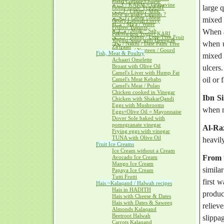
Halal Cottage Cheese
كــرم / KARM ~ Grapevine
large q
Home-made YOGURT
لــبــن / Laban / Milk
How to make Labnah ?
لــحــم / Lahm / Meat
mixed 
Goat's Labnah Curry
مــآء / Ma'a / Water
Frozen Yogurts
مــلــح / Milh ~ Salt
When a
Pakora-less Yogurt KARI
نــبــق / Nabiq / Lote-Tree Fruit
Yogurt Soup with Heeng &
when u
نخل / Nakhl / Date Palm Tree
Za'fraan
يــقطــين / Yaqteen / Gourd
Fish, Meat & Poultry
mixed 
Achaari Omelette
Broast with Olive Oil
ulcers.
Camel's Liver with Hump Fat
oil or 
Camel's Meat Kebabs
Camel's Meat / Pulao
Chicken cooked in Vinegar
Ibn Si
Chicken with ShakarQandi
Eggs with Mushrooms
when m
Eggs+Olive Oil = Mayonnaise
Dover Sole baked with
pomegranate vinegar
Al-Raz
Frying eggs with vinegar
TUNA with Olive Oil
heavily
Fruit Ice Creams
Ice Cream without a Cream
From 
Avocado Ice Cream
Mango Ice Cream
simila
Papaya Ice Cream
Tutti Frutti
first 
Hais ~Kalaqand / Halwah recipes
Hais in HADITH
produc
Hais with Cheese & Dates
Hais with Dates & Saweeq
reliev
Almonds Kalaqand
Beetroot Halwah
slippa
Carrots Kalaqand