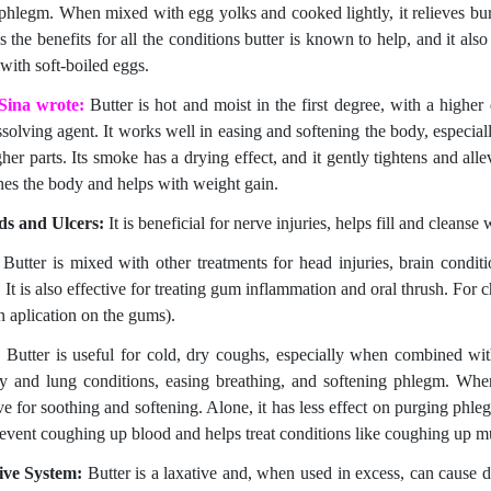
 phlegm. When mixed with egg yolks and cooked lightly, it relieves bur
s the benefits for all the conditions butter is known to help, and it al
with soft-boiled eggs.
-Sina wrote:
Butter is h
ot and moist in the first degree, with a highe
solving agent. It works well in easing and softening the body, especially
her parts. Its smoke has a drying effect, and it gently tightens and all
hes the body and helps with weight gain.
s and Ulcers:
It is beneficial for nerve injuries, helps fill and clean
Butter is mixed with other treatments for head injuries, brain conditi
It is also effective for treating gum inflammation and oral thrush. For ch
n aplication on the gums).
:
Butter is useful for cold, dry coughs, especially when combined with 
sy and lung conditions, easing breathing, and softening phlegm. Wh
ve for soothing and softening. Alone, it has less effect on purging phle
revent coughing up blood and helps treat conditions like coughing up
ive System:
Butter is a laxative and, when used in excess, can cause di