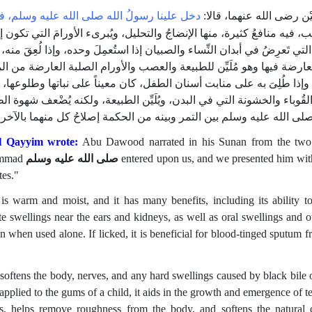
َّيْن رضى الله عنهما، قالا‏:‏
دخل علينا رسولُ الله صلى الله عليه وسلم، فقد
ب، فيه منافعُ كثيرة، منها الإنضاجُ والتحليل، ويُبرىء الأورامَ التي تكون إ
 التي تَعرِضُ في أبدان النِّساء والصبيان إذا استُعمِلَ وحده، وإذا لُعِقَ منه، 
العارضة فيها وهو مُلَيِّن للطبيعة والعصب والأورام الصلبة العارضة من المِر
وإذا طُلِىَ به على منابت أسنان الطفل، كان معيناً على نباتها وطلوعها، 
قُوباء والخشونة التي في البدن، ويُلَيِّن الطبيعة، ولكنه يُضْعف شهوة ا
الله عليه وسلم بين التمر وبينه من الحكمة إصلاحُ كل منهما بالآخر‏.‏
l Qayyim wrote:
Abu Dawood narrated in his Sunan from the two s
mmad
صلى الله عليه وسلم
entered upon us, and we presented him with 
tes."
 is warm and moist, and it has many benefits, including its ability to
ate swellings near the ears and kidneys, as well as oral swellings an
n when used alone. If licked, it is beneficial for blood-tinged sputum fr
 softens the body, nerves, and any hard swellings caused by black bile 
plied to the gums of a child, it aids in the growth and emergence of tee
s, helps remove roughness from the body, and softens the natural c