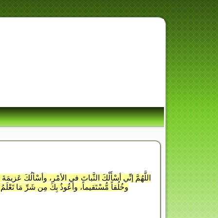
لَقَدْ كَانَ لَكُمْ فِ
اللَّهُمَّ إنِّي أسْأَلْكَ الثَّباتَ في الأمْرِ، وأسْألُكَ عَزي
وخُلُقاً مُّسْتَقيماً، وأعُوذُ بِكَ مِن شَرِّ مَا تَعْلَمُ، 