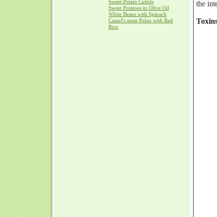
Sweet Potato Cutlets
the int
Sweet Potatoes in Olive Oil
White Beans with Spinach
Toxins
Camel's meat Pulao with Red
Rice