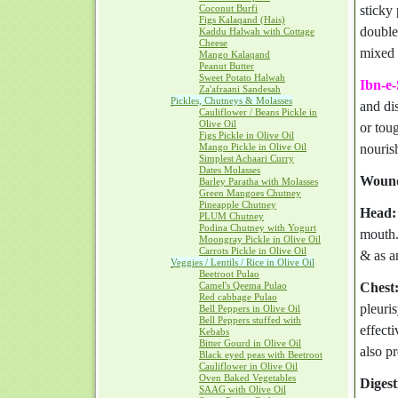
Coconut Burfi
sticky
Figs Kalaqand (Hais)
double
Kaddu Halwah with Cottage
Cheese
mixed 
Mango Kalaqand
Peanut Butter
Sweet Potato Halwah
Ibn-e
Za'afraani Sandesah
Pickles, Chutneys & Molasses
and dis
Cauliflower / Beans Pickle in
Olive Oil
or toug
Figs Pickle in Olive Oil
Mango Pickle in Olive Oil
nouris
Simplest Achaari Curry
Dates Molasses
Wound
Barley Paratha with Molasses
Green Mangoes Chutney
Pineapple Chutney
Head:
PLUM Chutney
Podina Chutney with Yogurt
mouth. 
Moongray Pickle in Olive Oil
Carrots Pickle in Olive Oil
& as a
Veggies / Lentils / Rice in Olive Oil
Beetroot Pulao
Camel's Qeema Pulao
Chest
Red cabbage Pulao
pleuri
Bell Peppers in Olive Oil
Bell Peppers stuffed with
effecti
Kebabs
Bitter Gourd in Olive Oil
also p
Black eyed peas with Beetroot
Cauliflower in Olive Oil
Oven Baked Vegetables
Digest
SAAG with Olive Oil