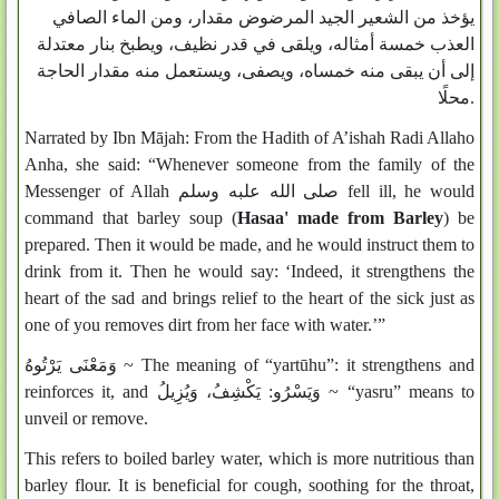
يؤخذ من الشعير الجيد المرضوض مقدار، ومن الماء الصافي
العذب خمسة أمثاله، ويلقى في قدر نظيف، ويطبخ بنار معتدلة
إلى أن يبقى منه خمساه، ويصفى، ويستعمل منه مقدار الحاجة
محلًا‏.
Narrated by Ibn Mājah: From the Hadith of A’ishah Radi Allaho
Anha, she said: “Whenever someone from the family of the
Messenger of Allah صلى الله علبه وسلم fell ill, he would
command that barley soup (
Hasaa' made from Barley
) be
prepared. Then it would be made, and he would instruct them to
drink from it. Then he would say: ‘Indeed, it strengthens the
heart of the sad and brings relief to the heart of the sick just as
one of you removes dirt from her face with water.’”
وَمَعْنَى يَرْتُوهُ ~ The meaning of “yartūhu”: it strengthens and
reinforces it, and وَيَسْرُو: يَكْشِفُ، وَيُزِيلُ ~ “yasru” means to
unveil or remove.
This refers to boiled barley water, which is more nutritious than
barley flour. It is beneficial for cough, soothing for the throat,