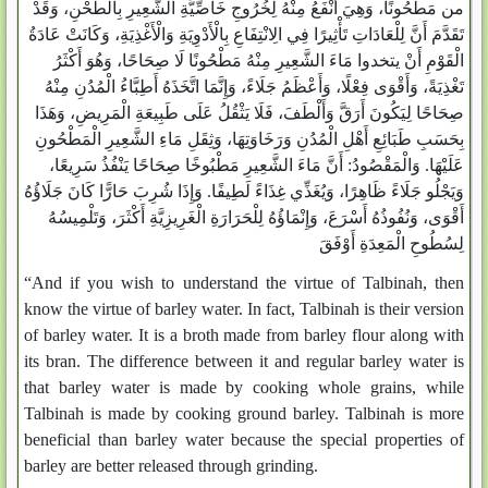
من مَطْحُونًا، وَهِيَ أَنْفَعُ مِنْهُ لِخُرُوجِ خَاصِّيَّةِ الشَّعِيرِ بِالطَّحْنِ، وَقَدْ
تَقَدَّمَ أَنَّ لِلْعَادَاتِ تَأْثِيرًا فِي الِانْتِفَاعِ بِالْأَدْوِيَةِ وَالْأَغْذِيَةِ، وَكَانَتْ عَادَةُ
الْقَوْمِ أَنْ يتخدوا مَاءَ الشَّعِيرِ مِنْهُ مَطْحُونًا لَا صِحَاحًا، وَهُوَ أَكْثَرُ
تَغْذِيَةً، وَأَقْوَى فِعْلًا، وَأَعْظَمُ جَلَاءً، وَإِنَّمَا اتَّخَذَهُ أَطِبَّاءُ الْمُدُنِ مِنْهُ
صِحَاحًا لِيَكُونَ أَرَقَّ وَأَلْطَفَ، فَلَا يَثْقُلُ عَلَى طَبِيعَةِ الْمَرِيضِ، وَهَذَا
بِحَسَبِ طَبَائِعِ أَهْلِ الْمُدُنِ وَرَخَاوَتِهَا، وَثِقَلِ مَاءِ الشَّعِيرِ الْمَطْحُونِ
عَلَيْهَا. وَالْمَقْصُودُ: أَنَّ مَاءَ الشَّعِيرِ مَطْبُوخًا صِحَاحًا يَنْفُذُ سَرِيعًا،
وَيَجْلُو جَلَاءً ظَاهِرًا، وَيُغَذِّي غِذَاءً لَطِيفًا. وَإِذَا شُرِبَ حَارًّا كَانَ جَلَاؤُهُ
أَقْوَى، وَنُفُوذُهُ أَسْرَعَ، وَإِنْمَاؤُهُ لِلْحَرَارَةِ الْغَرِيزِيَّةِ أَكْثَرَ، وَتَلْمِيسُهُ
لِسُطُوحِ الْمَعِدَةِ أَوْفَقَ
“And if you wish to understand the virtue of Talbinah, then
know the virtue of barley water. In fact, Talbinah is their version
of barley water. It is a broth made from barley flour along with
its bran. The difference between it and regular barley water is
that barley water is made by cooking whole grains, while
Talbinah is made by cooking ground barley. Talbinah is more
beneficial than barley water because the special properties of
barley are better released through grinding.