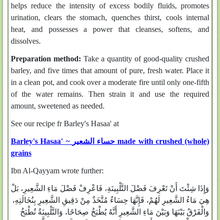
helps reduce the intensity of excess bodily fluids, promotes
urination, clears the stomach, quenches thirst, cools internal
heat, and possesses a power that cleanses, softens, and
dissolves.
Preparation method:
Take a quantity of good-quality crushed
barley, and five times that amount of pure, fresh water. Place it
in a clean pot, and cook over a moderate fire until only one-fifth
of the water remains. Then strain it and use the required
amount, sweetened as needed.
See our recipe fr Barley's Hasaa' at
Barley's Hasaa' ~ حساء الشعير made with crushed (whole)
grains
Ibn Al-Qayyam wrote further:
وَإِذَا شِئْتَ أَنْ تَعْرِفَ فَضْلَ التَّلْبِينَةِ، فَاعْرِفْ فَضْلَ مَاءِ الشَّعِيرِ، بَلْ
هِيَ مَاءُ الشَّعِيرِ لَهُمْ، فَإِنَّهَا حِسَاءٌ مُتَّخَذٌ مِنْ دَقِيقِ الشَّعِيرِ بِنُخَالَتِهِ،
وَالْفَرْقُ بَيْنَهَا وَبَيْنَ مَاءِ الشَّعِيرِ أَنَّهُ يُطْبَخُ صِحَاحًا، وَالتَّلْبِينَةُ تُطْبَخُ