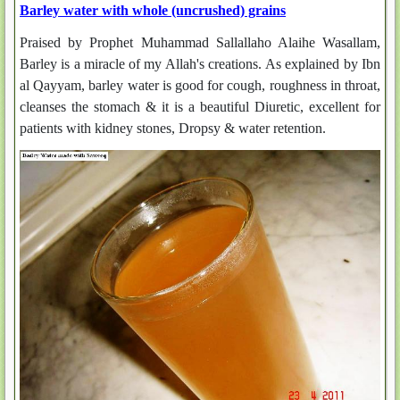
Barley water with whole (uncrushed) grains
Praised by Prophet Muhammad Sallallaho Alaihe Wasallam,
Barley is a miracle of my Allah's creations. As explained by Ibn
al Qayyam, barley water is good for cough, roughness in throat,
cleanses the stomach & it is a beautiful Diuretic, excellent for
patients with kidney stones, Dropsy & water retention.