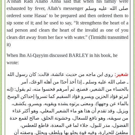
A’ishah Radi Allaho Anha said that when his family were
exhausted by fever, Allah’s messenger صلى الله عليه وسلم
ordered some Hasaa’ to be prepared and then ordered them to
sip some of it; and he used to say, “It strengthens the heart of a
sad person and clears the heart of the invalid as one of you
clears dirt away from her face with water.” (Tirmidhi transmitted
it)
When Ibn Al-Qayyim discussed BARLEY in his book, he
wrote:
شعير:
روى ابن ماجه من حديث عائشة، قالت‏:‏ كان رسول الله
ـ صلى الله عليه وسلم ـ إذا أخذ أحدًا من أهله الوعك، أمر
بالحساء من الشعير، فصنع، ثم أمرهم فحسوا منه، ثم يقول‏:‏ ‏(‏إنه
ليرتو فؤاد الحزين ويسرو فؤاد السقيم كما تسروا إحداكن الوسخ
بالماء عن وجهها‏)‏‏.‏ ومعنى يرتوه يشده ويقويه‏.‏ ويسرو، يكشف،
ويزيل‏.‏ وقد تقدم أن هذا هو ماء الشعير المغلي، وهو أكثر غذاء
من سويقه، وهو نافع للسعال، وخشونة الحلق، صالح لقمع حدة
الفضول، مدر للبول، جلاء لما في المعدة، قاطع للعطس،
مطفئ للحرارة، وفيه قوة يجلو بها ويلطف ويحلل‏.‏ وصفته أن